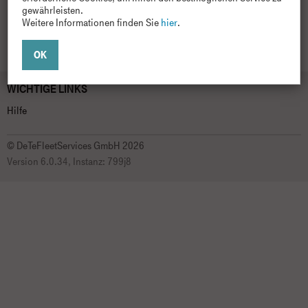
gewährleisten.
Weitere Informationen finden Sie
hier
.
WICHTIGE LINKS
Hilfe
© DeTeFleetServices GmbH 2026
Version 6.0.34, Instanz: 799j8